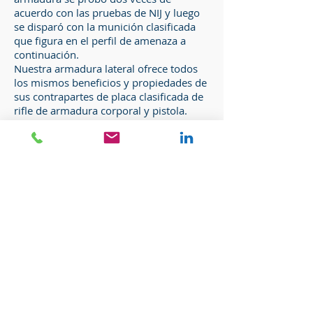
acuerdo con las pruebas de NIJ y luego
se disparó con la munición clasificada
que figura en el perfil de amenaza a
continuación.
Nuestra armadura lateral ofrece todos
los mismos beneficios y propiedades de
sus contrapartes de placa clasificada de
rifle de armadura corporal y pistola.
El nivel III cumple con el protocolo NIJ
0101.04
Nivel III + Cumple con el Protocolo NIJ
0101.06
Nivel III ++ Cumple con el Protocolo NIJ
0101.04
El nivel IV cumple con el protocolo NIJ
0101.04
FICHA TECNICA
CATALOGO