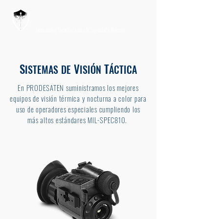
PRODESATEN
Innovación y Tecnología para la Seguridad y Defensa
S
V
T
ISTEMAS
DE
ISIÓN
ÁCTICA
En PRODESATEN suministramos los mejores
equipos de visión térmica y nocturna a color para
uso de operadores especiales cumpliendo los
más altos estándares MIL-SPEC810. ​